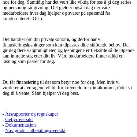
noe for deg. Samtidig har det vært like viktig for oss å gi deg seriøs
og personlig rådgivning. Det gjelder også i dag der våre
medarbeidere hver dag hjelper og svarer på spørsmål fra
kundesenteret i Oslo.
Det handler om din privatøkonomi, og derfor har vi
finansieringsløsninger som kan tilpasses dine skiftende behov. Det
gir deg flere valgmuligheter, og løsningene er fleksible så de løpende
kan innrette seg etter ditt liv. Våre medarbeidere finner alltid en
løsning som passer for deg.
Du får finansiering til det som betyr noe for deg. Men hvis vi
vurderer at avdragene vil bli for krevende for din økonomi, råder vi
deg til å vente. Sånn hjelper vi deg best.
-
Årsrapporter og regnskaper
-
Gebyroversikt
-
Dokumentasjon
-
Nav guide - utbetalingsoversikt